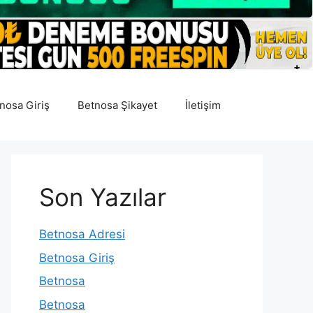
nosa Giriş
Betnosa Şikayet
İletişim
Son Yazılar
Betnosa Adresi
Betnosa Giriş
Betnosa
Betnosa