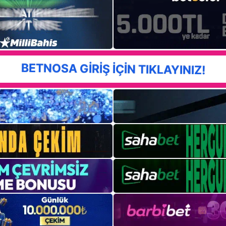
BETNOSA GİRİŞ İÇİN TIKLAYINIZ!